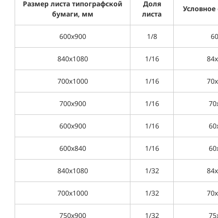
Размер листа
типографской
Доля
Условное
бумаги, мм
листа
600х900
1/8
60
840х1080
1/16
84х
700х1000
1/16
70х
700х900
1/16
70
600х900
1/16
60
600х840
1/16
60
840х1080
1/32
84х
700х1000
1/32
70х
750х900
1/32
75