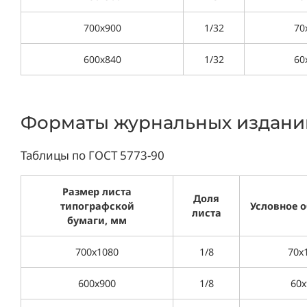
700х900
1/32
70
600х840
1/32
60
Форматы журнальных издани
Таблицы по ГОСТ 5773-90
Размер листа
Доля
типографской
Условное 
листа
бумаги, мм
700х1080
1/8
70х
600х900
1/8
60х