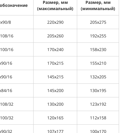
Размер, мм
Размер,
мм
 обозначение
(максимальный)
(минимальный)
х90/8
220х290
205х275
108/16
205х260
192х255
100/16
170х240
158х230
х90/16
170х215
155х210
х90/16
145х215
132х205
х84/16
145х200
130х195
108/32
130х200
123х192
100/32
120х165
112х158
х90/32
107х177
100х170