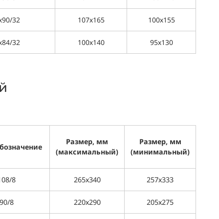
х90/32
107х165
100х155
х84/32
100х140
95х130
й
Размер, мм
Размер, мм
обозначение
(максимальный)
(минимальный)
108/8
265х340
257х333
90/8
220х290
205х275