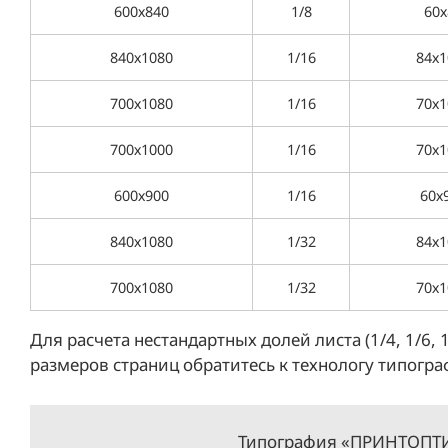
600х840
1/8
60х
840х1080
1/16
84х1
700х1080
1/16
70х1
700х1000
1/16
70х1
600х900
1/16
60х
840х1080
1/32
84х1
700х1080
1/32
70х1
Для расчета нестандартных долей листа (1/4, 1/6, 1/1
размеров страниц обратитесь к технологу типогра
Типография «ПРИНТОПТИ