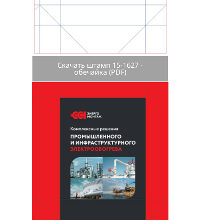
Скачать штамп 15-1627 -
обечайка (PDF)