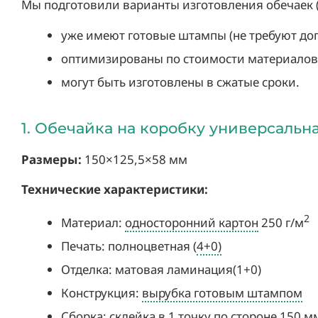
Мы подготовили варианты изготовления обечаек 
уже имеют готовые штампы (не требуют доп
оптимизированы по стоимости материалов 
могут быть изготовлены в сжатые сроки.
1. Обечайка на коробку универсальн
Размеры:
150×125,5×58 мм
Технические характеристики:
2
Материал:
односторонний картон
250 г/м
Печать: полноцветная (
4+0)
Отделка: матовая ламинация(1+0)
Конструкция:
вырубка готовым штампом
Сборка:
склейка в 1 точку
по стороне 150 м